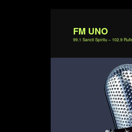
Ir
al
contenido
FM UNO
principal
99.1 Sancti Spíritu – 102.9 Ru