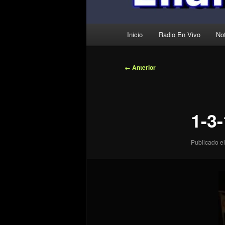
Menú
Inicio
Radio En Vivo
Not
principal
Navegador
← Anterior
de
imágenes
1-3
Publicado el