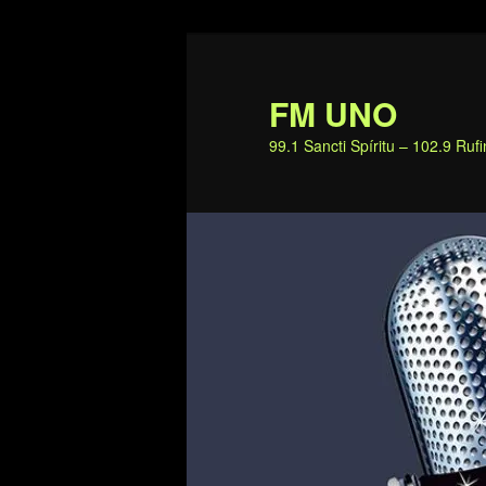
Ir
al
contenido
FM UNO
principal
99.1 Sancti Spíritu – 102.9 Ru