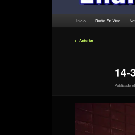
Menú
Inicio
Radio En Vivo
Not
principal
Navegador
← Anterior
de
imágenes
14-
Publicado el