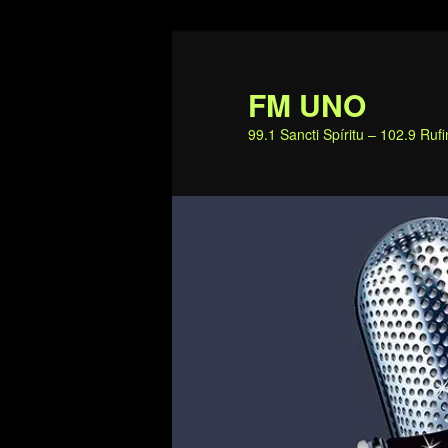
Ir
al
contenido
FM UNO
principal
99.1 Sancti Spíritu – 102.9 Ru