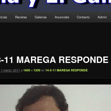
icias
Recetas
Galerías
Anunciate
Contacto
Admin
3-11 MAREGA RESPONDE
1 marzo, 2011
a
1600 × 1200
en
14-3-11 MAREGA RESPONDE