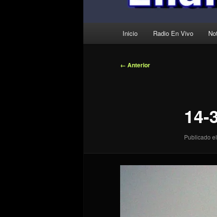
Menú
Inicio
Radio En Vivo
Not
principal
Navegador
← Anterior
de
imágenes
14-
Publicado el