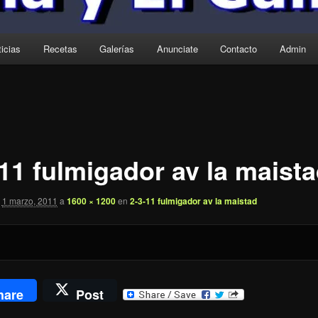
icias
Recetas
Galerías
Anunciate
Contacto
Admin
-11 fulmigador av la maist
1 marzo, 2011
a
1600 × 1200
en
2-3-11 fulmigador av la maistad
hare
Post