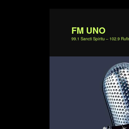
Ir
al
contenido
FM UNO
principal
99.1 Sancti Spíritu – 102.9 Ru