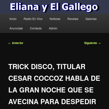
Menú
Inicio
Radio En Vivo
Noticias
Recetas
Galerías
principal
Anunciate
Contacto
Admin
Navegación
←
Anterior
Siguiente
→
de
entradas
TRICK DISCO, TITULAR
CESAR COCCOZ HABLA DE
LA GRAN NOCHE QUE SE
AVECINA PARA DESPEDIR