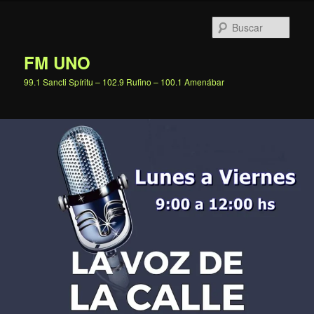
Ir
al
Busc
contenido
principal
FM UNO
99.1 Sancti Spíritu – 102.9 Rufino – 100.1 Amenábar