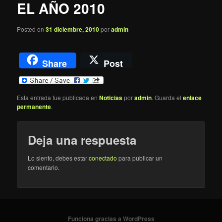
EL AÑO 2010
Posted on
31 diciembre, 2010
por
admin
Share
Post
Esta entrada fue publicada en
Noticias
por
admin
. Guarda el
enlace
permanente
.
Deja una respuesta
Lo siento, debes estar
conectado
para publicar un
comentario.
Funciona gracias a WordPress