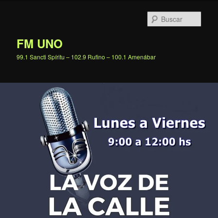
Ir
al
Busc
contenido
principal
FM UNO
99.1 Sancti Spíritu – 102.9 Rufino – 100.1 Amenábar