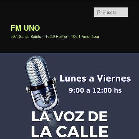
Ir
al
Busc
contenido
principal
FM UNO
99.1 Sancti Spíritu – 102.9 Rufino – 100.1 Amenábar