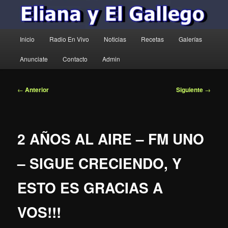
Menú
Inicio
Radio En Vivo
Noticias
Recetas
Galerías
principal
Anunciate
Contacto
Admin
Navegación
←
Anterior
Siguiente
→
de
entradas
2 AÑOS AL AIRE – FM UNO
– SIGUE CRECIENDO, Y
ESTO ES GRACIAS A
VOS!!!