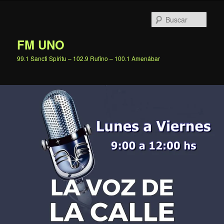
Ir
al
Busc
contenido
principal
FM UNO
99.1 Sancti Spíritu – 102.9 Rufino – 100.1 Amenábar