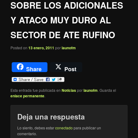
SOBRE LOS ADICIONALES
Y ATACO MUY DURO AL
SECTOR DE ATE RUFINO
Posted on
13 enero, 2011
por
launofm
Share
Post
Esta entrada fue publicada en
Noticias
por
launofm
. Guarda el
enlace permanente
.
Deja una respuesta
Lo siento, debes estar
conectado
para publicar un
comentario.