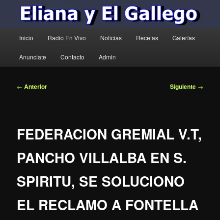
Menú
Inicio
Radio En Vivo
Noticias
Recetas
Galerías
principal
Anunciate
Contacto
Admin
Navegación
←
Anterior
Siguiente
→
de
entradas
FEDERACION GREMIAL V.T,
PANCHO VILLALBA EN S.
SPIRITU, SE SOLUCIONO
EL RECLAMO A FONTELLA