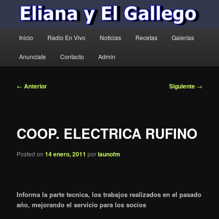
Menú
Inicio
Radio En Vivo
Noticias
Recetas
Galerías
principal
Anunciate
Contacto
Admin
Navegación
←
Anterior
Siguiente
→
de
entradas
COOP. ELECTRICA RUFINO
Posted on
14 enero, 2011
por
launofm
Informa la parte tecnica, los trabajos realizados en el pasado
año, mejorando el servicio para los socios