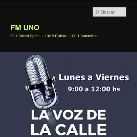
Ir
al
Busc
contenido
principal
FM UNO
99.1 Sancti Spíritu – 102.9 Rufino – 100.1 Amenábar