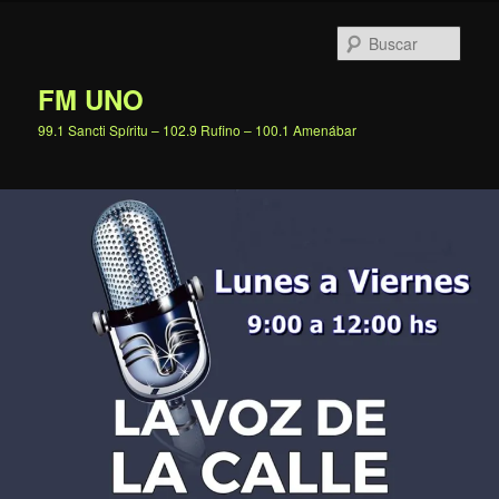
Ir
al
Busc
contenido
principal
FM UNO
99.1 Sancti Spíritu – 102.9 Rufino – 100.1 Amenábar