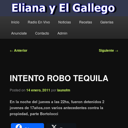
Menú
Inicio
Radio En Vivo
Noticias
Recetas
Galerías
principal
Anunciate
Contacto
Admin
Navegación
←
Anterior
Siguiente
→
de
entradas
INTENTO ROBO TEQUILA
Posted on
14 enero, 2011
por
launofm
En la noche del jueves a las 22hs, fueron detenidos 2
jovenes de 17años,con varios antecedentes contra la
propiedad, parte Bortolocci