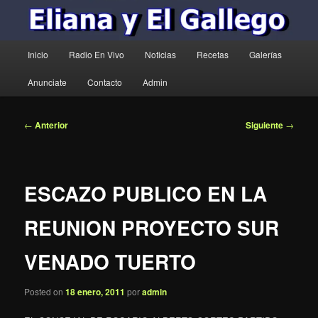
Menú
Inicio
Radio En Vivo
Noticias
Recetas
Galerías
principal
Anunciate
Contacto
Admin
Navegación
←
Anterior
Siguiente
→
de
entradas
ESCAZO PUBLICO EN LA
REUNION PROYECTO SUR
VENADO TUERTO
Posted on
18 enero, 2011
por
admin