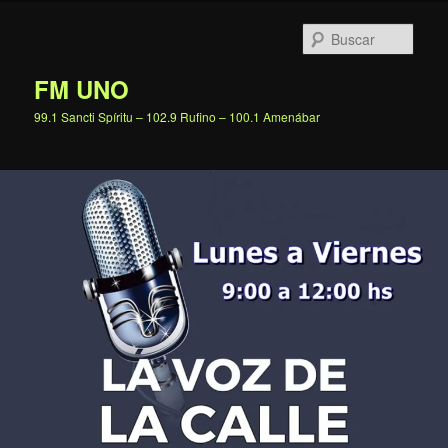
Ir
al
Busc
contenido
principal
FM UNO
99.1 Sancti Spíritu – 102.9 Rufino – 100.1 Amenábar