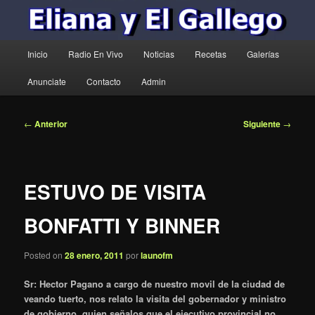
Menú
Inicio
Radio En Vivo
Noticias
Recetas
Galerías
principal
Anunciate
Contacto
Admin
Navegación
←
Anterior
Siguiente
→
de
entradas
ESTUVO DE VISITA
BONFATTI Y BINNER
Posted on
28 enero, 2011
por
launofm
Sr: Hector Pagano a cargo de nuestro movil de la ciudad de
veando tuerto, nos relato la visita del gobernador y ministro
de gobierno, quien señalos que el ejecutivo provincial no