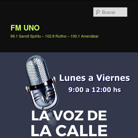
Ir
al
Busc
contenido
principal
FM UNO
99.1 Sancti Spíritu – 102.9 Rufino – 100.1 Amenábar