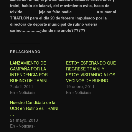
traini, hablo de latanzi, del movimiento evita, hasta de
teixido………….jaja no falto nadie………………..a sumar al
TRIATLON para el dia 20 de febrero impulsado por la
directora de deporte municipal de rufino valeria
carino…………..¿donde me anoto??????
RELACIONADO
LANZAMIENTO DE
ESTOY ESPERANDO QUE
CAMPAÑA POR LA
REGRESE TRAINI Y
INTENDENCIA POR
ESTOY VISITANDO A LOS
RUFINO DE TRAINI
VECINOS DE RUFINO
7 abril, 2011
19 enero, 2011
En «Noticias»
En «Noticias»
Nuestro Candidato de la
UCR en Rufino es TRAINI
…
21 mayo, 2013
En «Noticias»