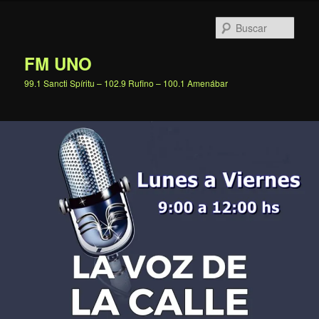
Ir
al
Busc
contenido
principal
FM UNO
99.1 Sancti Spíritu – 102.9 Rufino – 100.1 Amenábar