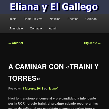
Menú
Inicio
Radio En Vivo
Noticias
Recetas
Galerías
principal
Anunciate
Contacto
Admin
Navegación
←
Anterior
Siguiente
→
de
entradas
A CAMINAR CON «TRAINI Y
TORRES»
Posted on
3 febrero, 2011
por
launofm
Haci lo menciono el concejal y pre candidato a intendente
por la UCR horacio traini, el proximo sabado recorreran las
calles de rufino, el pre candidato a senador carlos torre y