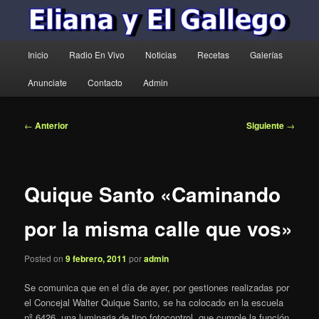
Menú
Inicio
Radio En Vivo
Noticias
Recetas
Galerías
principal
Anunciate
Contacto
Admin
Navegación
←
Anterior
Siguiente
→
de
entradas
Quique Santo «Caminando
por la misma calle que vos»
Posted on
9 febrero, 2011
por
admin
Se comunica que en el día de ayer, por gestiones realizadas por
el Concejal Walter Quique Santo, se ha colocado en la escuela
nº 6426, una luminaria de tipo fotocontrol, que cumple la función