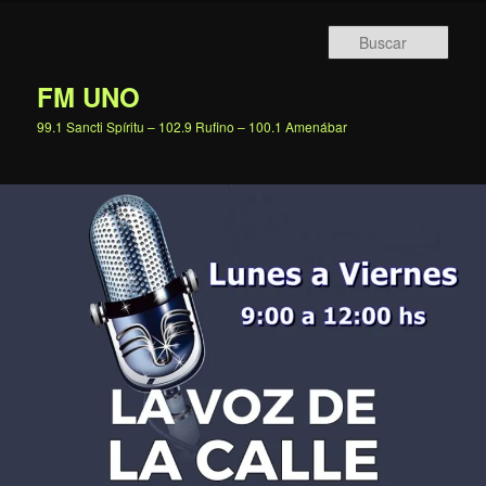
Ir
al
Busc
contenido
principal
FM UNO
99.1 Sancti Spíritu – 102.9 Rufino – 100.1 Amenábar