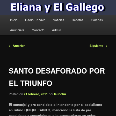
Menú
Inicio
Radio En Vivo
Noticias
Recetas
Galerías
principal
Anunciate
Contacto
Admin
Navegación
←
Anterior
Siguiente
→
de
entradas
SANTO DESAFORADO POR
EL TRIUNFO
Posted on
21 febrero, 2011
por
launofm
El concejal y pre candidato a intendente por el socialismo
en rufino QUIQUE SANTO, menciono la lista de pre
candidatos a concejales que lo acompañaran en estas