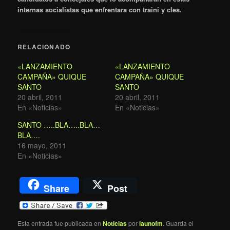
internas socialistas que enfrentara con traini y cles.
RELACIONADO
«LANZAMIENTO
«LANZAMIENTO
CAMPAÑA» QUIQUE
CAMPAÑA» QUIQUE
SANTO
SANTO
20 abril, 2011
20 abril, 2011
En «Noticias»
En «Noticias»
SANTO …..BLA…..BLA…
BLA….
16 mayo, 2011
En «Noticias»
Share
Post
Esta entrada fue publicada en
Noticias
por
launofm
. Guarda el