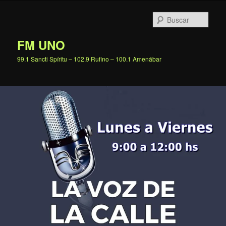
Ir
al
Busc
contenido
principal
FM UNO
99.1 Sancti Spíritu – 102.9 Rufino – 100.1 Amenábar