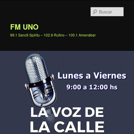
Ir
al
Busc
contenido
principal
FM UNO
99.1 Sancti Spíritu – 102.9 Rufino – 100.1 Amenábar