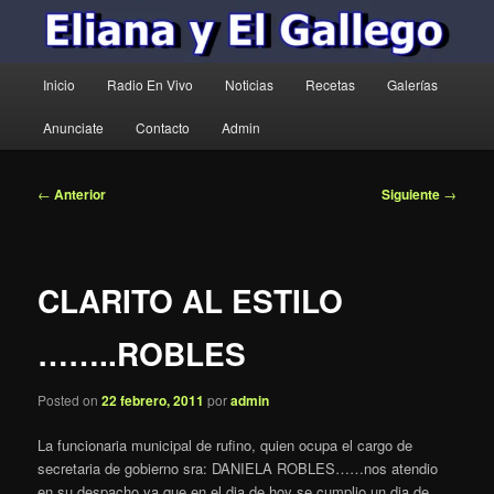
Menú
Inicio
Radio En Vivo
Noticias
Recetas
Galerías
principal
Anunciate
Contacto
Admin
Navegación
←
Anterior
Siguiente
→
de
entradas
CLARITO AL ESTILO
……..ROBLES
Posted on
22 febrero, 2011
por
admin
La funcionaria municipal de rufino, quien ocupa el cargo de
secretaria de gobierno sra: DANIELA ROBLES……nos atendio
en su despacho ya que en el dia de hoy se cumplio un dia de