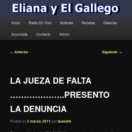
Menú
Inicio
Radio En Vivo
Noticias
Recetas
Galerías
principal
Anunciate
Contacto
Admin
Navegación
←
Anterior
Siguiente
→
de
entradas
LA JUEZA DE FALTA
………………..PRESENTO
LA DENUNCIA
Posted on
2 marzo, 2011
por
launofm