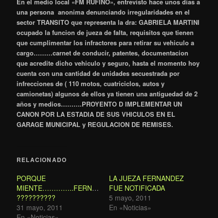
En el medio local «FM RUFINO», entrevisto hace unos dias a
una persona anonima denunciando irregularidades en el
sector TRANSITO que representa la dra: GABRIELA MARTINI
ocupado la funcion de jueza de falta, requisitos que tienen
que cumplimentar los infractores para retirar su vehiculo a
cargo………carnet de conducir, patentes, documentacion
que acredite dicho vehiculo y seguro, hasta el momento hoy
cuenta con una cantidad de unidades secuestrada por
infrecciones de ( 110 motos, cuatriciclos, autos y
camionetas) algunos de ellos ya tienen una antiguedad de 2
años y medios……….PROYENTO D IMPLEMENTAR UN
CANON POR LA ESTADIA DE SUS VHICULOS EN EL
GARAGE MUNICIPAL y REGULACION DE REMISES.
RELACIONADO
PORQUE
LA JUEZA FERNANDEZ
MIENTE…………..FERNANDEZ
FUE NOTIFICADA
??????????
5 mayo, 2011
31 mayo, 2011
En «Noticias»
En «Noticias»