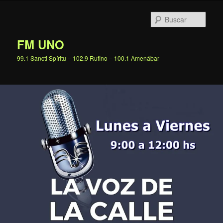
Ir
al
Busc
contenido
principal
FM UNO
99.1 Sancti Spíritu – 102.9 Rufino – 100.1 Amenábar