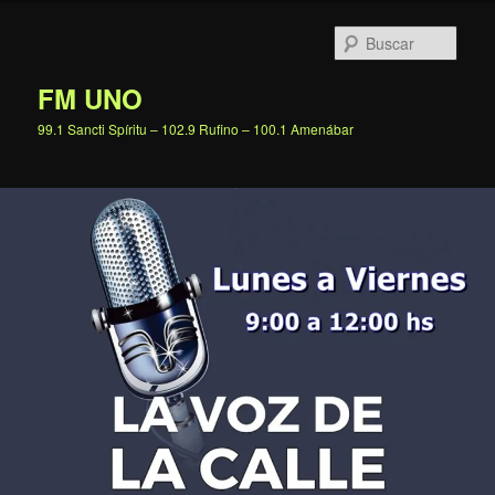
Ir
al
Busc
contenido
principal
FM UNO
99.1 Sancti Spíritu – 102.9 Rufino – 100.1 Amenábar