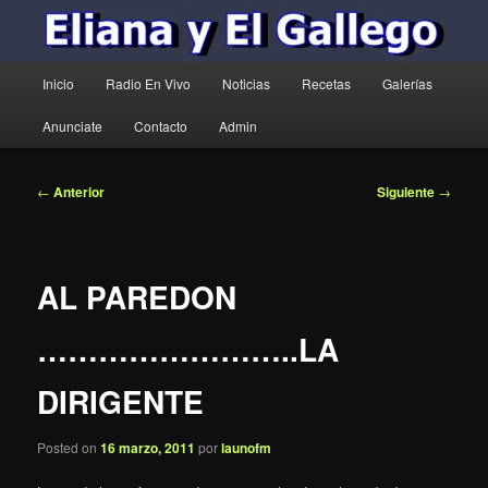
Menú
Inicio
Radio En Vivo
Noticias
Recetas
Galerías
principal
Anunciate
Contacto
Admin
Navegación
←
Anterior
Siguiente
→
de
entradas
AL PAREDON
……………………..LA
DIRIGENTE
Posted on
16 marzo, 2011
por
launofm