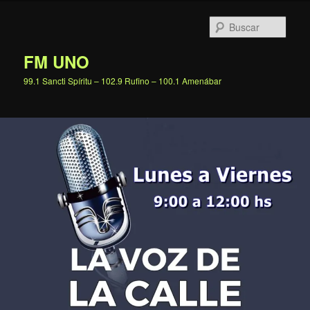
Ir
al
Busc
contenido
principal
FM UNO
99.1 Sancti Spíritu – 102.9 Rufino – 100.1 Amenábar