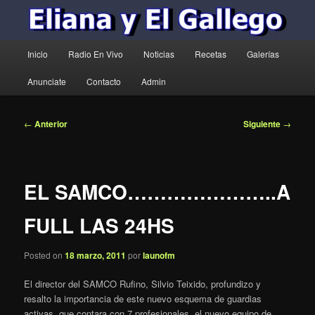
Menú
Inicio
Radio En Vivo
Noticias
Recetas
Galerías
principal
Anunciate
Contacto
Admin
Navegación
←
Anterior
Siguiente
→
de
entradas
EL SAMCO…………………..A
FULL LAS 24HS
Posted on
18 marzo, 2011
por
launofm
El director del SAMCO Rufino, Silvio Teixido, profundizo y
resalto la importancia de este nuevo esquema de guardias
activas, que contara con 7 profesionales, el nuevo equipo de