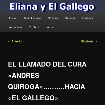
Menú
Inicio
Radio En Vivo
Noticias
Recetas
Galerías
principal
Anunciate
Contacto
Admin
Navegación
←
Anterior
Siguiente
→
de
entradas
EL LLAMADO DEL CURA
«ANDRES
QUIROGA»……….HACIA
«EL GALLEGO»