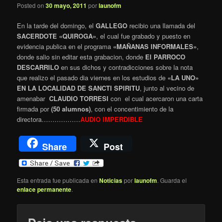
Posted on
30 mayo, 2011
por
launofm
En la tarde del domingo, el
GALLEGO
recibio una llamada del
SACERDOTE «QUIROGA»
, el cual fue grabado y puesto en
evidencia publica en el programa
«MAÑANAS INFORMALES»
,
donde salio sin editar esta grabacion, donde
El PARROCO
DESCARRILO
en sus dichos y contradicciones sobre la nota
que realizo el pasado dia viernes en los estudios de
«LA UNO»
EN LA LOCALIDAD DE SANCTI SPIRITU
, junto al vecino de
amenabar
CLAUDIO TORRESI
con el cual acercaron una carta
firmada por
(50 alumnos)
, con el concentimiento de la
directora………………
AUDIO IMPERDIBLE
Share
Post
Esta entrada fue publicada en
Noticias
por
launofm
. Guarda el
enlace permanente
.