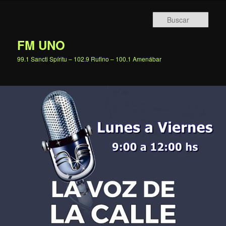
Ir
al
Busc
contenido
principal
FM UNO
99.1 Sancti Spíritu – 102.9 Rufino – 100.1 Amenábar