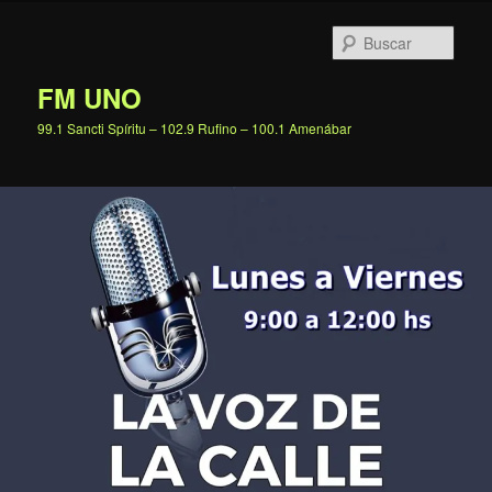
Ir
al
Busc
contenido
principal
FM UNO
99.1 Sancti Spíritu – 102.9 Rufino – 100.1 Amenábar