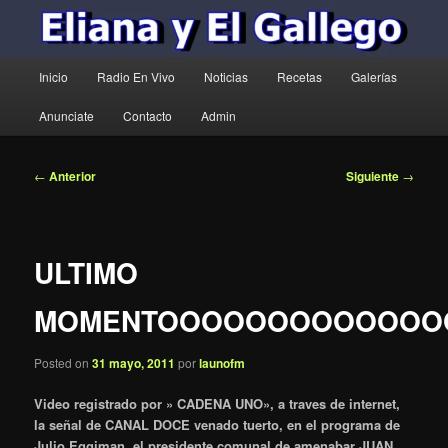
Menú
Inicio
Radio En Vivo
Noticias
Recetas
Galerías
principal
Anunciate
Contacto
Admin
Navegación
←
Anterior
Siguiente
→
de
entradas
ULTIMO
MOMENTOOOOOOOOOOOOO
Posted on
31 mayo, 2011
por
launofm
Video registrado por » CADENA UNO», a traves de internet,
la señal de CANAL DOCE venado tuerto, en el programa de
Julio Eggiman, el presidente comunal de amenabar JUAN