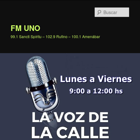
Ir
al
Busc
contenido
principal
FM UNO
99.1 Sancti Spíritu – 102.9 Rufino – 100.1 Amenábar