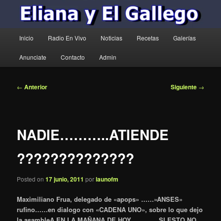
Menú
Inicio
Radio En Vivo
Noticias
Recetas
Galerías
principal
Anunciate
Contacto
Admin
Navegación
←
Anterior
Siguiente
→
de
entradas
NADIE………..ATIENDE
??????????????
Posted on
17 junio, 2011
por
launofm
Maximiliano Frua, delegado de «apops» ……»ANSES»
rufino……en dialogo con «CADENA UNO», sobre lo que dejo
la asambleA EN LA MAÑANA DE HOY………….SI ESTO NO