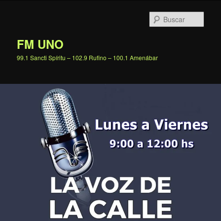
Ir
al
Busc
contenido
principal
FM UNO
99.1 Sancti Spíritu – 102.9 Rufino – 100.1 Amenábar