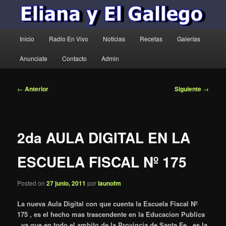
Menú
Inicio
Radio En Vivo
Noticias
Recetas
Galerías
principal
Anunciate
Contacto
Admin
Navegación
←
Anterior
Siguiente
→
de
entradas
2da AULA DIGITAL EN LA
ESCUELA FISCAL Nº 175
Posted on
27 junio, 2011
por
launofm
La nueva Aula Digital con que cuenta la Escuela Fiscal Nº
175 , es el hecho mas trascendente en la Educacion Publica
, ya que en todo el ambito de la Provincia de Santa Fe , es la