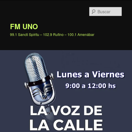
Ir
al
Busc
contenido
principal
FM UNO
99.1 Sancti Spíritu – 102.9 Rufino – 100.1 Amenábar