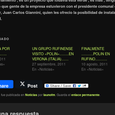
namiento , es un proyecto que todavia esta verde , es mas , teng
 que gente de la empresa estuvieron con el presidente comunal
 Juan Carlos Giannini, quien les ofrecio la posibilidad de instala
d.
NADO
A POR
UN GRUPO RUFINENSE
FINALMENTE
……..
VISITO «POLIN»……..EN
……….POLIN EN
2011
VERONA (ITALIA)……
RUFINO……….
as»
27 septiembre, 2011
10 agosto, 2011
En «Noticias»
En «Noticias»
hare
Post
a fue publicada en
Noticias
por
launofm
. Guarda el
enlace permanente
.
una respuesta