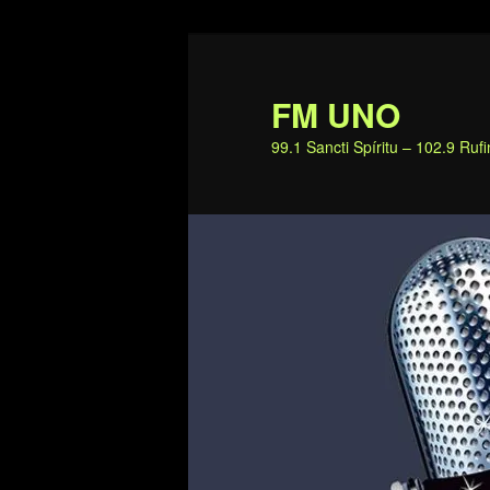
Ir
al
contenido
FM UNO
principal
99.1 Sancti Spíritu – 102.9 Ru