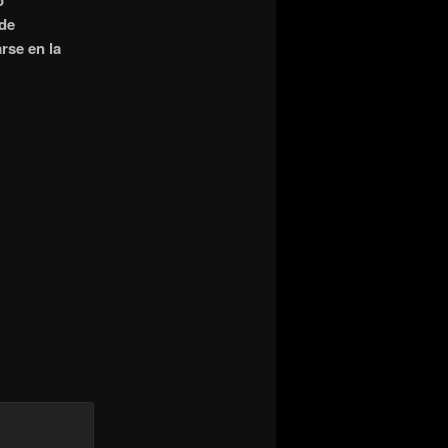
o
 de
rse en la