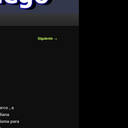
Siguiente
→
rco , a
liana
misma para