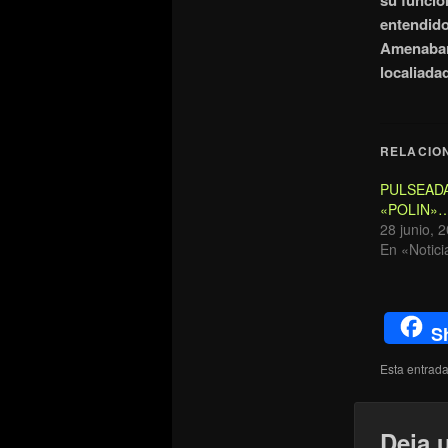
su funcio
entendido
Amenabar,
localiada
RELACIO
PULSEAD
«POLIN»
28 junio, 
En «Notici
S
Esta entrad
Deja 