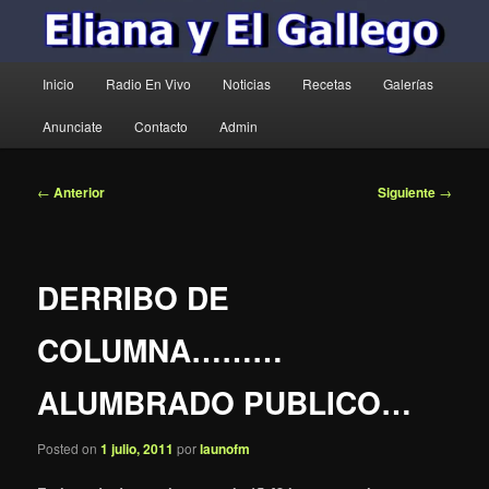
Menú
Inicio
Radio En Vivo
Noticias
Recetas
Galerías
principal
Anunciate
Contacto
Admin
Navegación
←
Anterior
Siguiente
→
de
entradas
DERRIBO DE
COLUMNA………
ALUMBRADO PUBLICO…
Posted on
1 julio, 2011
por
launofm