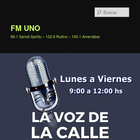
Ir
al
Busc
contenido
principal
FM UNO
99.1 Sancti Spíritu – 102.9 Rufino – 100.1 Amenábar