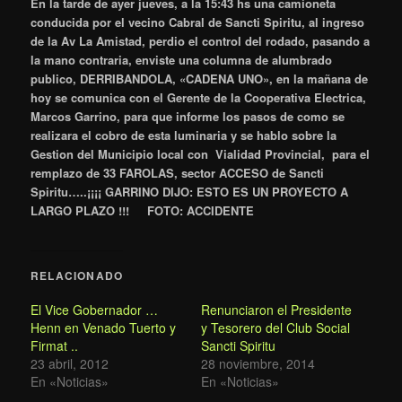
En la tarde de ayer jueves, a la 15:43 hs una camioneta
conducida por el vecino Cabral de Sancti Spiritu, al ingreso
de la Av La Amistad, perdio el control del rodado, pasando a
la mano contraria, enviste una columna de alumbrado
publico, DERRIBANDOLA, «CADENA UNO», en la mañana de
hoy se comunica con el Gerente de la Cooperativa Electrica,
Marcos Garrino, para que informe los pasos de como se
realizara el cobro de esta luminaria y se hablo sobre la
Gestion del Municipio local con Vialidad Provincial, para el
remplazo de 33 FAROLAS, sector ACCESO de Sancti
Spiritu…..¡¡¡¡ GARRINO DIJO: ESTO ES UN PROYECTO A
LARGO PLAZO !!!
FOTO: ACCIDENTE
RELACIONADO
El Vice Gobernador …
Renunciaron el Presidente
Henn en Venado Tuerto y
y Tesorero del Club Social
Firmat ..
Sancti Spiritu
23 abril, 2012
28 noviembre, 2014
En «Noticias»
En «Noticias»