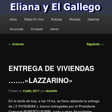
Menú
Inicio
Radio En Vivo
Noticias
Recetas
Galerías
principal
Anunciate
Contacto
Admin
Navegación
←
Anterior
Siguiente
→
de
entradas
ENTREGA DE VIVIENDAS
…….»LAZZARINO»
Posted on
4 julio, 2011
por
launofm
En la tarde de hoy, a las 14 hs, se llevo adelante la entrega
de ( 3 VIVIENDAS ), fueron entregadas por el Presidente
Comunal ROBERTO PORRI, junto a otras Atuoridades,