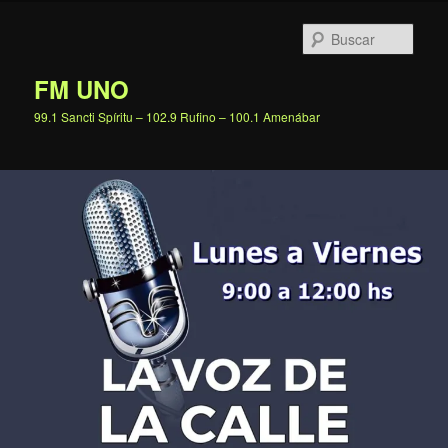
Ir
al
Busc
contenido
principal
FM UNO
99.1 Sancti Spíritu – 102.9 Rufino – 100.1 Amenábar