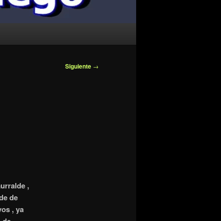
Siguiente
→
urralde ,
rde de
vos , ya