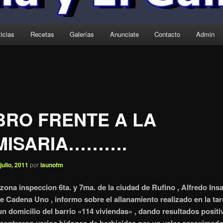
icias
Recetas
Galerías
Anunciate
Contacto
Admin
RO FRENTE A LA
MISARIA……….
 julio, 2011
por
launofm
 zona inspeccion 6ta. y 7ma. de la ciudad de Rufino , Alfredo Insa
de Cadena Uno , informo sobre el allanamiento realizado en la ta
un domicilio del barrio «114 viviendas» , dando resultados positi