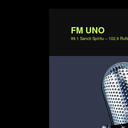
Ir
al
contenido
FM UNO
principal
99.1 Sancti Spíritu – 102.9 Ru