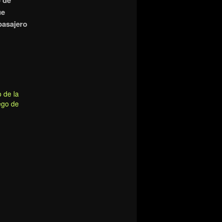
o de
ue
pasajero
 de la
ego de