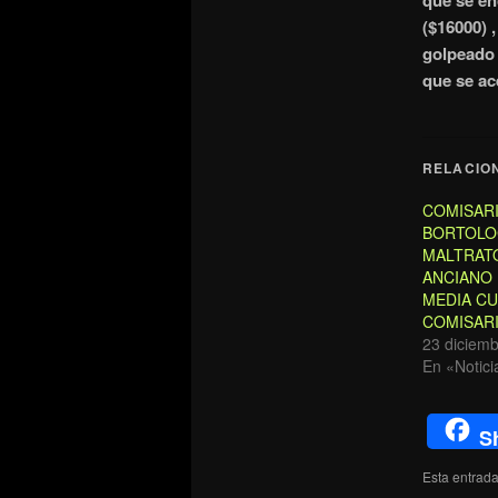
que se en
($16000) ,
golpeado 
que se ac
RELACIO
COMISARI
BORTOLOC
MALTRAT
ANCIANO 
MEDIA CU
COMISARI
23 diciemb
En «Notici
S
Esta entrad