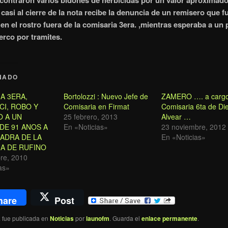
contraron varios bidones de herbicidas por un valor aproximad
 casi al cierre de la nota recibe la denuncia de un remisero que f
en el rostro fuera de la comisaria 3era. ,mientras esperaba a un 
erco por tramites.
NADO
A 3ERA,
Bortolozzi : Nuevo Jefe de
ZAMERO …. a cargo
I, ROBO Y
Comisaria en Firmat
Comisaria 6ta de Di
O A UN
25 febrero, 2013
Alvear …
DE 91 ANOS A
En «Noticias»
23 noviembre, 2012
ADRA DE LA
En «Noticias»
A DE RUFINO
re, 2010
as»
hare
Post
a fue publicada en
Noticias
por
launofm
. Guarda el
enlace permanente
.