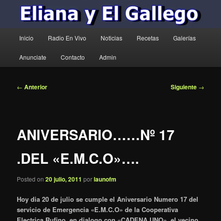
Menú
Inicio
Radio En Vivo
Noticias
Recetas
Galerías
principal
Anunciate
Contacto
Admin
Navegación
←
Anterior
Siguiente
→
de
entradas
ANIVERSARIO……Nº 17
.DEL «E.M.C.O»….
Posted on
20 julio, 2011
por
launofm
Hoy dia 20 de julio se cumple el Aniversario Numero 17 del
servicio de Emergencia «E.M.C.O» de la Cooperativa
Electrica Rufino, en dialogo con «CADENA UNO», el vecino