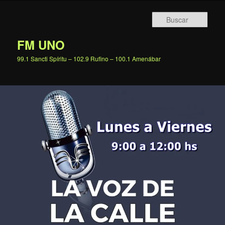
Ir
al
Busc
contenido
principal
FM UNO
99.1 Sancti Spíritu – 102.9 Rufino – 100.1 Amenábar