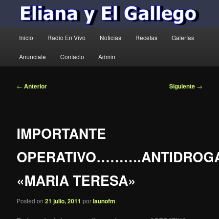
Menú
Inicio
Radio En Vivo
Noticias
Recetas
Galerías
principal
Anunciate
Contacto
Admin
Navegación
←
Anterior
Siguiente
→
de
entradas
IMPORTANTE
OPERATIVO……….ANTIDROG
«MARIA TERESA»
Posted on
21 julio, 2011
por
launofm