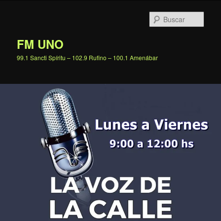
Ir
al
Busc
contenido
principal
FM UNO
99.1 Sancti Spíritu – 102.9 Rufino – 100.1 Amenábar