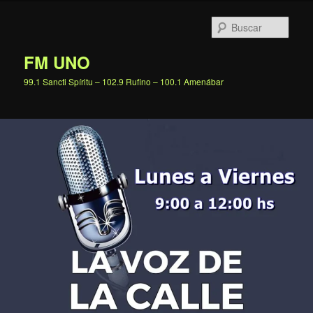
Ir
al
Busc
contenido
principal
FM UNO
99.1 Sancti Spíritu – 102.9 Rufino – 100.1 Amenábar