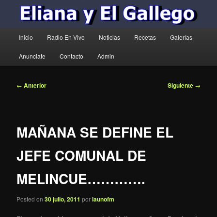
Menú
Inicio
Radio En Vivo
Noticias
Recetas
Galerías
principal
Anunciate
Contacto
Admin
Navegación
←
Anterior
Siguiente
→
de
entradas
MAÑANA SE DEFINE EL
JEFE COMUNAL DE
MELINCUE………….
Posted on
30 julio, 2011
por
launofm