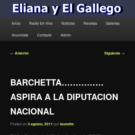
Menú
Inicio
Radio En Vivo
Noticias
Recetas
Galerías
principal
Anunciate
Contacto
Admin
Navegación
←
Anterior
Siguiente
→
de
entradas
BARCHETTA……………
ASPIRA A LA DIPUTACION
NACIONAL
Posted on
3 agosto, 2011
por
launofm