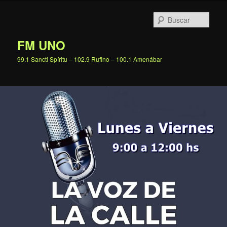
Ir
al
Busc
contenido
principal
FM UNO
99.1 Sancti Spíritu – 102.9 Rufino – 100.1 Amenábar