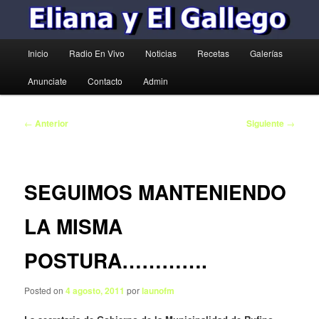
Menú
Inicio
Radio En Vivo
Noticias
Recetas
Galerías
principal
Anunciate
Contacto
Admin
Navegación
←
Anterior
Siguiente
→
de
entradas
SEGUIMOS MANTENIENDO
LA MISMA
POSTURA………….
Posted on
4 agosto, 2011
por
launofm