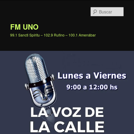
Ir
al
Busc
contenido
principal
FM UNO
99.1 Sancti Spíritu – 102.9 Rufino – 100.1 Amenábar