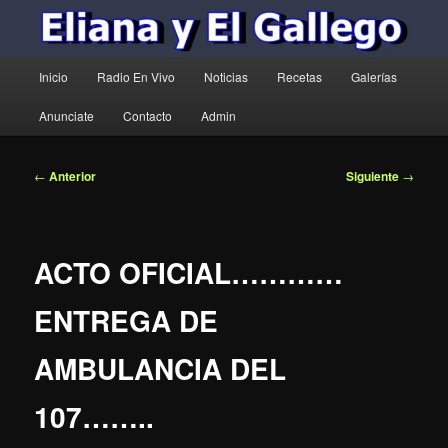
Menú
Inicio
Radio En Vivo
Noticias
Recetas
Galerías
principal
Anunciate
Contacto
Admin
Navegación
←
Anterior
Siguiente
→
de
entradas
ACTO OFICIAL…………
ENTREGA DE
AMBULANCIA DEL
107……..