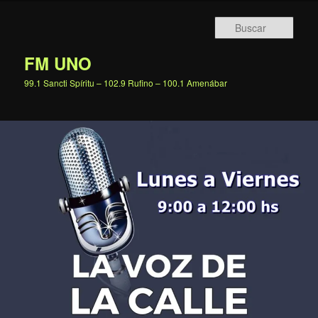
Ir
al
Busc
contenido
principal
FM UNO
99.1 Sancti Spíritu – 102.9 Rufino – 100.1 Amenábar