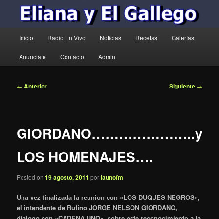
Menú
Inicio
Radio En Vivo
Noticias
Recetas
Galerías
principal
Anunciate
Contacto
Admin
Navegación
←
Anterior
Siguiente
→
de
entradas
GIORDANO…………………..y
LOS HOMENAJES….
Posted on
19 agosto, 2011
por
launofm
Una vez finalizada la reunion con «LOS DUQUES NEGROS»,
el intendente de Rufino JORGE NELSON GIORDANO,
dialogo con «CADENA UNO», sobre este reconocimiento a la