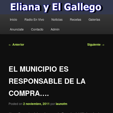
Menú
Inicio
Radio En Vivo
Noticias
Recetas
Galerías
principal
Anunciate
Contacto
Admin
Navegación
←
Anterior
Siguiente
→
de
entradas
EL MUNICIPIO ES
RESPONSABLE DE LA
COMPRA….
Posted on
2 noviembre, 2011
por
launofm