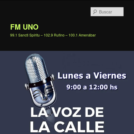
Ir
al
Busc
contenido
principal
FM UNO
99.1 Sancti Spíritu – 102.9 Rufino – 100.1 Amenábar