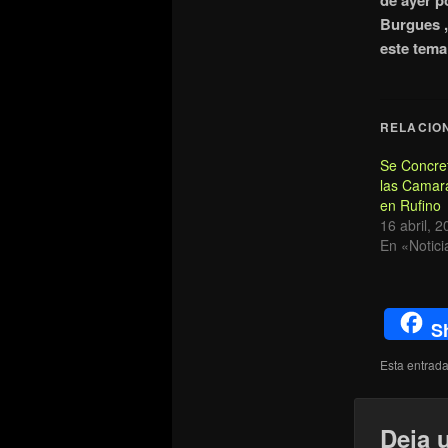
de ayer p
Burgues ,
este tem
RELACIO
Se Concret
las Camara
en Rufino
16 abril, 
En «Notici
S
Esta entrad
Deja 