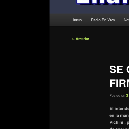
Menú
Inicio
Radio En Vivo
Not
principal
Navegación
←
Anterior
de
entradas
SE
FI
Posted on
3
El intend
en la mañ
Pichini ,