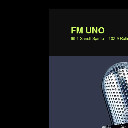
Ir
al
contenido
FM UNO
principal
99.1 Sancti Spíritu – 102.9 Ru