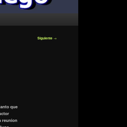
Siguiente
→
lanto que
uctor
a reunion