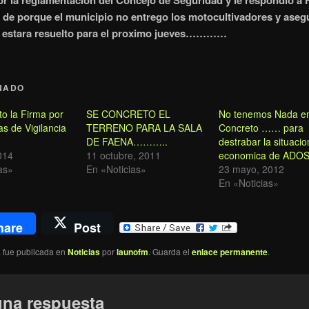
or la reglamentacion del Concejo de Seguridad y le respondio a
 de porque el municipio no entrego los motocultivadores y aseg
a estara resuelto para el proximo jueves…………
NADO
o la Firma por
SE CONCRETO EL
No tenemos Nada e
s de Vigilancia
TERRENO PARA LA SALA
Concreto …… para
DE FAENA………..
destrabar la situacio
2014
11 octubre, 2011
economica de ADO
as»
En «Noticias»
23 mayo, 2012
En «Noticias»
hare
Post
a fue publicada en
Noticias
por
launofm
. Guarda el
enlace permanente
.
una respuesta