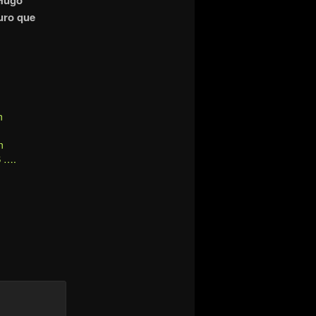
 Hugo
uro que
n
n
S ….