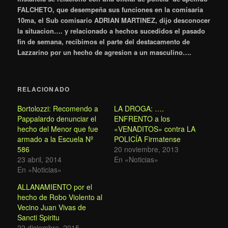
FALCHETO, que desempeña sus funciones en la comisaria
10ma, el Sub comisario ADRIAN MARTINEZ, dijo desconocer
la situacion…. y relacionado a hechos sucedidos el pasado
fin de semana, recibimos el parte del destacamento de
Lazzarino por un hecho de agresion a un masculino….
RELACIONADO
Bortolozzi: Recomendo a
LA DROGA: ….
Pappalardo denunciar el
ENFRENTO a los
hecho del Menor que fue
«VENADITOS» contra LA
armado a la Escuela Nº
POLICÍA Firmatense
586
20 noviembre, 2013
23 abril, 2014
En «Noticias»
En «Noticias»
ALLANAMIENTO por el
hecho de Robo Violento al
Vecino Juan Vivas de
Sancti Spiritu
22 diciembre, 2015