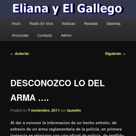
Menú
Inicio
Radio En Vivo
Noticias
Recetas
Galerías
principal
Anunciate
Contacto
Admin
Navegación
←
Anterior
Siguiente
→
de
entradas
DESCONOZCO LO DEL
ARMA ….
Posted on
7 noviembre, 2011
por
launofm
Al dar a conocer la informacion de un hecho extraño, de
extravio de un arma reglamentaria de la policia, en primera
instancia se relaciono con una oficial de policia de apellido