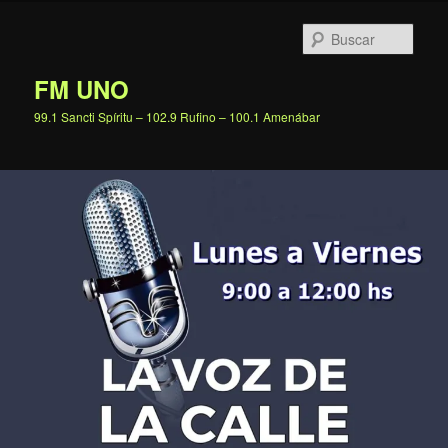
Ir
al
Busc
contenido
principal
FM UNO
99.1 Sancti Spíritu – 102.9 Rufino – 100.1 Amenábar