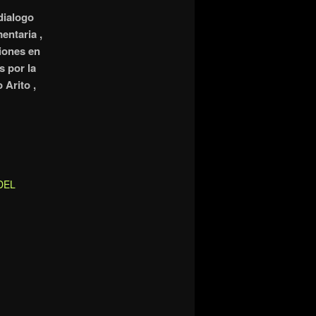
dialogo
entaria ,
ciones en
s por la
 Arito ,
DEL