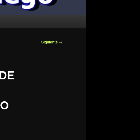
Siguiente
→
DE
IO