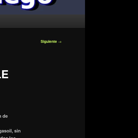
Siguiente
→
LE
n de
asoil, sin