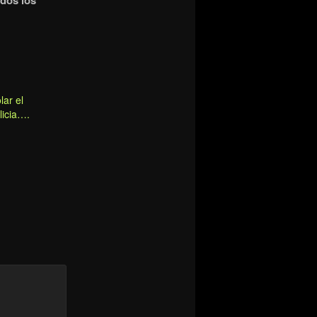
odos los
lar el
licia….