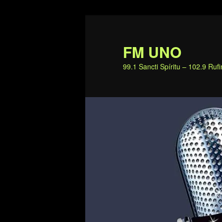
Ir
al
contenido
FM UNO
principal
99.1 Sancti Spíritu – 102.9 Ru