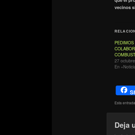
que el pr
vecinos si
RELACIO
PEDIMOS
COLABOR
COMBUSTI
27 octubre
En «Notici
S
Esta entrad
Deja 