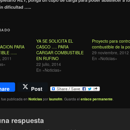
opietario REY, ponga un cupo de carga para poder abastecer a t
n dificultad …..
NADO
YA SE SOLICITA EL
Proyecto para contro
ACION PARA
CASCO …. PARA
combustible de la po
BLE …..
CARGAR COMBUSTIBLE
29 noviembre, 2012
, 2011
EN RUFINO
En «Noticias»
as»
22 julio, 2014
En «Noticias»
hare
Post
a fue publicada en
Noticias
por
launofm
. Guarda el
enlace permanente
.
una respuesta