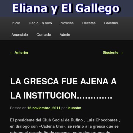
Menú
Inicio
Radio En Vivo
Noticias
Recetas
Galerías
principal
Anunciate
Contacto
Admin
Navegación
←
Anterior
Siguiente
→
de
entradas
LA GRESCA FUE AJENA A
LA INSTITUCION………….
Posted on
16 noviembre, 2011
por
launofm
El presidente del Club Social de Rufino , Luis Chocobares ,
en dialogo con «Cadena Uno», se refirio a la gresca que se
origino el pasado fin de semana , entre dos grupos de