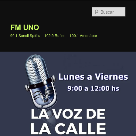
Ir
al
Busc
contenido
principal
FM UNO
99.1 Sancti Spíritu – 102.9 Rufino – 100.1 Amenábar