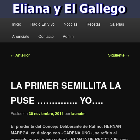
Menú
Inicio
Radio En Vivo
Noticias
Recetas
Galerías
principal
Anunciate
Contacto
Admin
Navegación
←
Anterior
Siguiente
→
de
entradas
LA PRIMER SEMILLITA LA
PUSE ………….. YO….
Posted on
30 noviembre, 2011
por
launofm
El preidente del Concejo Deliberante de Rufino, HERNAN
MAREGA, en dialogo con «CADENA UNO», se refirio al
proyecto que el inicio sobre la PLANTA DE RECICLAJE, que