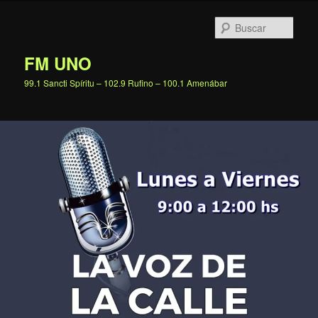
Ir
al
Busc
contenido
principal
FM UNO
99.1 Sancti Spíritu – 102.9 Rufino – 100.1 Amenábar