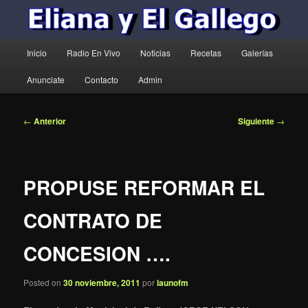
Menú
Inicio
Radio En Vivo
Noticias
Recetas
Galerías
principal
Anunciate
Contacto
Admin
Navegación
←
Anterior
Siguiente
→
de
entradas
PROPUSE REFORMAR EL
CONTRATO DE
CONCESION ….
Posted on
30 noviembre, 2011
por
launofm