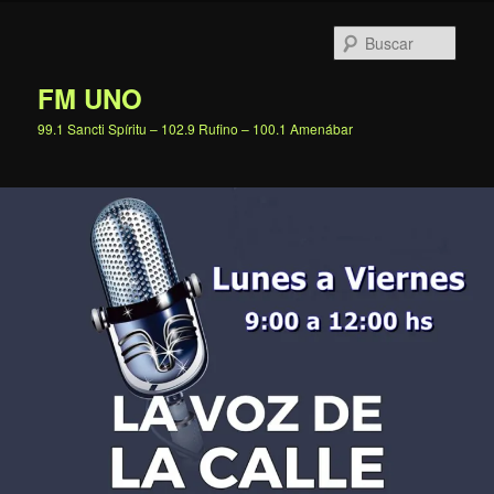
Ir
al
Busc
contenido
principal
FM UNO
99.1 Sancti Spíritu – 102.9 Rufino – 100.1 Amenábar