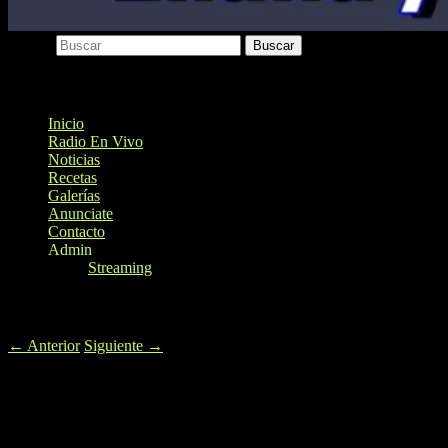
Buscar
Menú principal
Inicio
Radio En Vivo
Noticias
Recetas
Galerías
Anunciate
Contacto
Admin
Streaming
Navegación de entradas
←
Anterior
Siguiente
→
A PUNTO DE RECONOCER SU
PARTICIPACION EN EL GABINETE
DE DEHESA……………