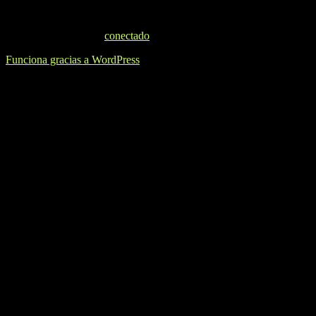
Deja una respuesta
Lo siento, debes estar
conectado
para publicar un comentario.
Funciona gracias a WordPress