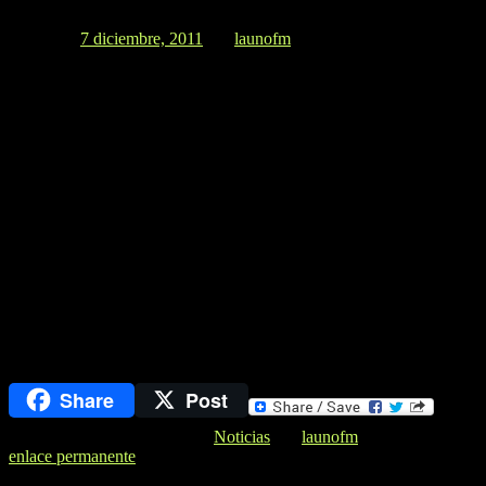
Posted on
7 diciembre, 2011
por
launofm
El concejal Mauro Gimenez Bocca , de la ciudad de Rufino , en
dialogo con «Cadena Uno», se refirio a los motivos de su visita
en la muncipalidad , en la mañana de hoy , y cuando se le
consulto por su participacion en el Gabinete de Gustavo Dehesa
, no quizo dar demasiados detalles , pero estuvo a punto de
confirmarlo……..
Estas son las 5 secretarias de Gustavo Dehesa: Gabinete –
General – Desarrollo y planeamiento Urbano e infraestructura –
Producción – Desarrollo Social. Te lo adelantamos a las 12:26hs.
SIEMPRE INFORMAMOS. ESTA FOTO ES EN EL
MOMENTO QUE LLEGA MAURO GIMEZ AL MUNICIPIO
……. LA PRIMICIA FUE DE ( CADENA UNO ) …….
Relacionado
Share
Post
Esta entrada fue publicada en
Noticias
por
launofm
. Guarda el
enlace permanente
.