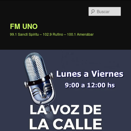
Ir
al
Busc
contenido
principal
FM UNO
99.1 Sancti Spíritu – 102.9 Rufino – 100.1 Amenábar