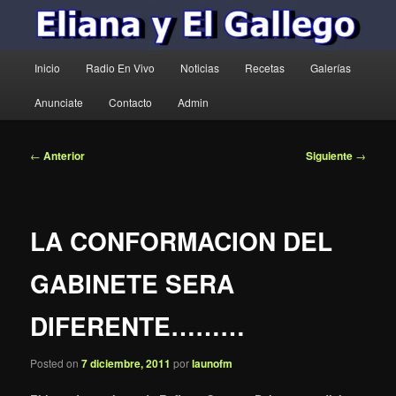
Menú
Inicio
Radio En Vivo
Noticias
Recetas
Galerías
principal
Anunciate
Contacto
Admin
Navegación
←
Anterior
Siguiente
→
de
entradas
LA CONFORMACION DEL
GABINETE SERA
DIFERENTE………
Posted on
7 diciembre, 2011
por
launofm