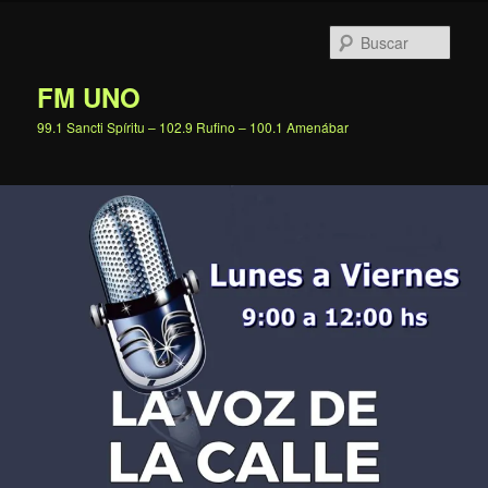
Ir
al
Busc
contenido
principal
FM UNO
99.1 Sancti Spíritu – 102.9 Rufino – 100.1 Amenábar