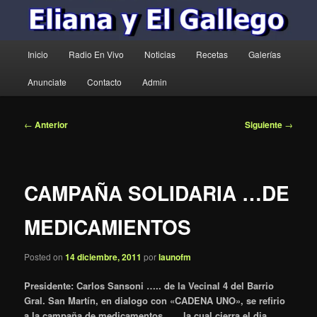
Menú
Inicio
Radio En Vivo
Noticias
Recetas
Galerías
principal
Anunciate
Contacto
Admin
Navegación
←
Anterior
Siguiente
→
de
entradas
CAMPAÑA SOLIDARIA …DE
MEDICAMIENTOS
Posted on
14 diciembre, 2011
por
launofm
Presidente: Carlos Sansoni ….. de la Vecinal 4 del Barrio
Gral. San Martín, en dialogo con «CADENA UNO», se refirio
a la campaña de medicamentos ….. la cual cierra el dia