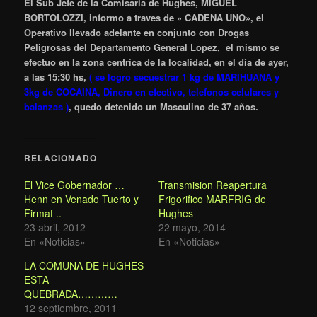
El Sub Jefe de la Comisaria de Hughes, MIGUEL
BORTOLOZZI, informo a traves de » CADENA UNO», el
Operativo llevado adelante en conjunto con Drogas
Peligrosas del Departamento General Lopez, el mismo se
efectuo en la zona centrica de la localidad, en el dia de ayer,
a las 15:30 hs,
( se logro secuestrar 1 kg de MARIHUANA y
3kg de COCAINA, Dinero en efectivo, telefonos celulares y
balanzas )
, quedo detenido un Masculino de 37 años.
RELACIONADO
El Vice Gobernador …
Transmision Reapertura
Henn en Venado Tuerto y
Frigorifico MARFRIG de
Firmat ..
Hughes
23 abril, 2012
22 mayo, 2014
En «Noticias»
En «Noticias»
LA COMUNA DE HUGHES
ESTA
QUEBRADA…………
12 septiembre, 2011