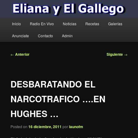
Menú
Inicio
Radio En Vivo
Noticias
Recetas
Galerías
principal
Anunciate
Contacto
Admin
Navegación
←
Anterior
Siguiente
→
de
entradas
DESBARATANDO EL
NARCOTRAFICO ….EN
HUGHES …
Posted on
16 diciembre, 2011
por
launofm