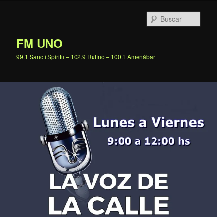
Ir
al
Busc
contenido
principal
FM UNO
99.1 Sancti Spíritu – 102.9 Rufino – 100.1 Amenábar