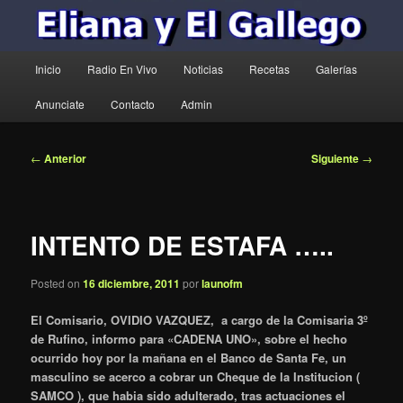
Menú
Inicio
Radio En Vivo
Noticias
Recetas
Galerías
principal
Anunciate
Contacto
Admin
Navegación
←
Anterior
Siguiente
→
de
entradas
INTENTO DE ESTAFA …..
Posted on
16 diciembre, 2011
por
launofm
El Comisario, OVIDIO VAZQUEZ, a cargo de la Comisaria 3º
de Rufino, informo para «CADENA UNO», sobre el hecho
ocurrido hoy por la mañana en el Banco de Santa Fe, un
masculino se acerco a cobrar un Cheque de la Institucion (
SAMCO ), que habia sido adulterado, tras actuaciones el