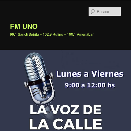
Ir
al
Busc
contenido
principal
FM UNO
99.1 Sancti Spíritu – 102.9 Rufino – 100.1 Amenábar