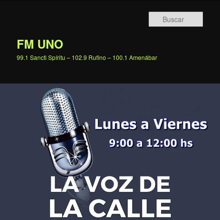
Ir
al
Busc
contenido
principal
FM UNO
99.1 Sancti Spíritu – 102.9 Rufino – 100.1 Amenábar