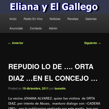
Menú
Inicio
Radio En Vivo
Noticias
Recetas
Galerías
principal
Anunciate
Contacto
Admin
Navegación
←
Anterior
Siguiente
→
de
entradas
REPUDIO LO DE …. ORTA
DIAZ …EN EL CONCEJO …
Posted on
19 diciembre, 2011
por
launofm
La vecina JOHANA ALVAREZ, quien fue victima de ORTA
DIAZ, por intento de Abuso, mantuvo dialogo con «CADENA
UNO», por la publicacion realizada por este medio, hoy por