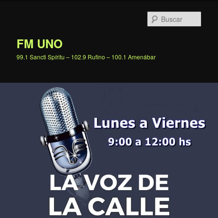
Ir
al
Busc
contenido
principal
FM UNO
99.1 Sancti Spíritu – 102.9 Rufino – 100.1 Amenábar