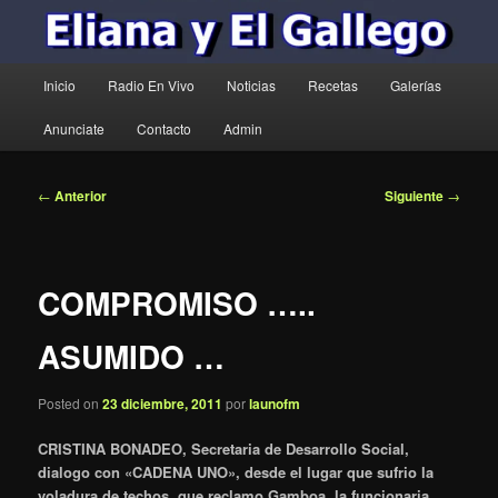
Menú
Inicio
Radio En Vivo
Noticias
Recetas
Galerías
principal
Anunciate
Contacto
Admin
Navegación
←
Anterior
Siguiente
→
de
entradas
COMPROMISO …..
ASUMIDO …
Posted on
23 diciembre, 2011
por
launofm
CRISTINA BONADEO, Secretaria de Desarrollo Social,
dialogo con «CADENA UNO», desde el lugar que sufrio la
voladura de techos, que reclamo Gamboa, la funcionaria